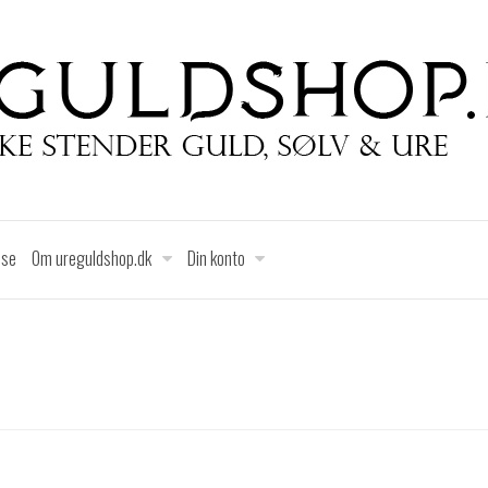
lse
Om ureguldshop.dk
Din konto
erdenskendte SEIKO Watch Corporation. Herre urene er kendetegnet ved et sporty loo
urene finder man også et godt udvalg af kvalitets chronographer til overkommelige pr