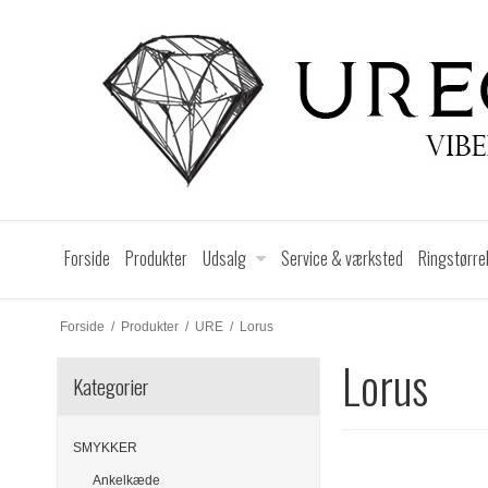
Forside
Produkter
Udsalg
Service & værksted
Ringstørre
Forside
/
Produkter
/
URE
/
Lorus
Lorus
Kategorier
SMYKKER
Lorus er en del af det v
som fritid. Blandt herre 
Ankelkæde