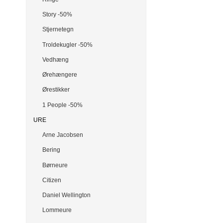
Story -50%
Stjernetegn
Troldekugler -50%
Vedhæng
Ørehængere
Ørestikker
1 People -50%
URE
Arne Jacobsen
Bering
Børneure
Citizen
Daniel Wellington
Lommeure