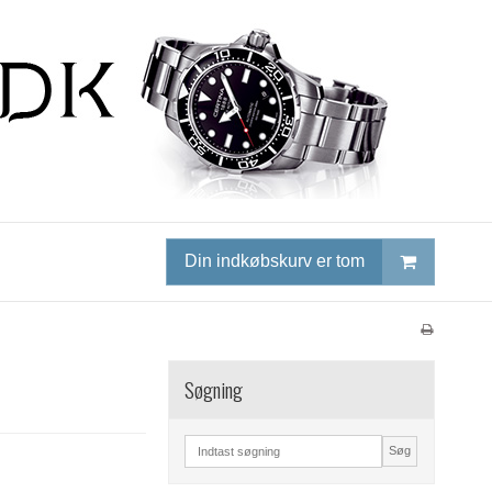
Din indkøbskurv er tom
Søgning
Søg
k, perfekt til arbejde
iser.