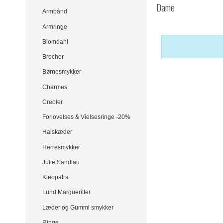
Dame
Armbånd
Armringe
Blomdahl
Brocher
Børnesmykker
Charmes
Creoler
Forlovelses & Vielsesringe -20%
Halskæder
Herresmykker
Julie Sandlau
Kleopatra
Lund Margueritter
Læder og Gummi smykker
Ringe