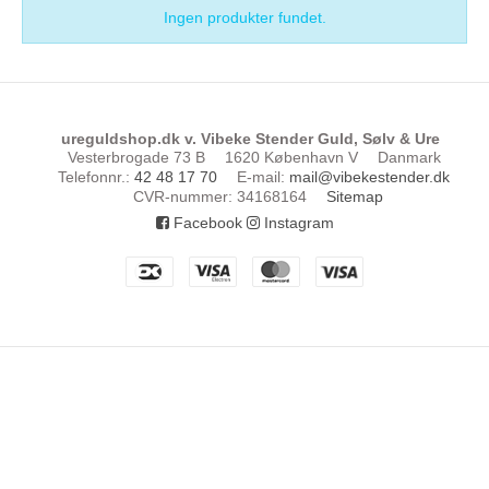
Ingen produkter fundet.
ureguldshop.dk v. Vibeke Stender Guld, Sølv & Ure
Vesterbrogade 73 B
1620 København V
Danmark
Telefonnr.
:
42 48 17 70
E-mail
:
mail@vibekestender.dk
CVR-nummer
:
34168164
Sitemap
Facebook
Instagram