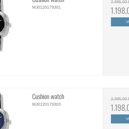
2.395,00
MJ0120179301
1.198
V
Cushion watch
2.395,00
MJ0120179303
1.198
V