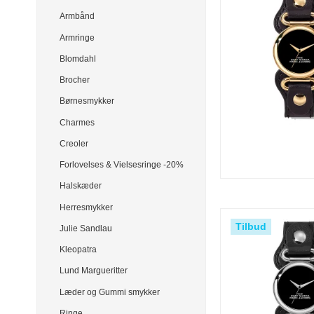
Armbånd
Armringe
Blomdahl
Brocher
Børnesmykker
Charmes
Creoler
Forlovelses & Vielsesringe -20%
Halskæder
Herresmykker
Tilbud
Julie Sandlau
Kleopatra
Lund Margueritter
Læder og Gummi smykker
Ringe