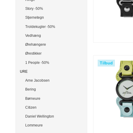
Story -50%
Stjernetegn
Troldekugler -50%
Vedhæng
Ørehængere
Ørestikker
1 People -50%
Tilbud
URE
Arne Jacobsen
Bering
Børneure
Citizen
Daniel Wellington
Lommeure