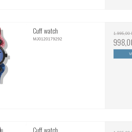
Cuff watch
1.995,00
MJ0120179292
998,0
V
Cuff watch