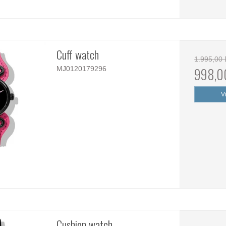
Cuff watch
1.995,00
MJ0120179296
998,0
V
Cushion watch