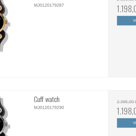
MJ0120179287
1.198
V
Cuff watch
2.395,00
MJ0120179290
1.198
V