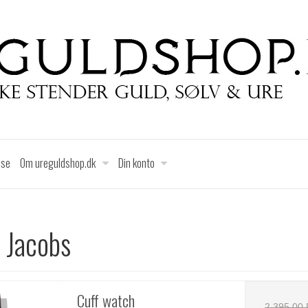
lse
Om ureguldshop.dk
Din konto
 Jacobs
Cuff watch
2.395,00