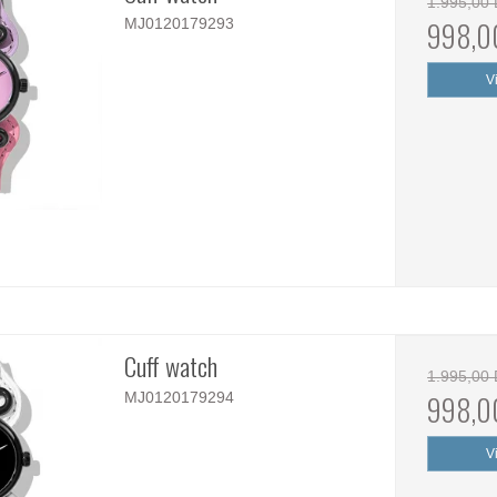
1.995,00
MJ0120179293
998,0
V
Cuff watch
1.995,00
MJ0120179294
998,0
V