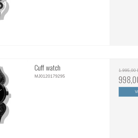
Cuff watch
1.995,00
MJ0120179295
998,0
V