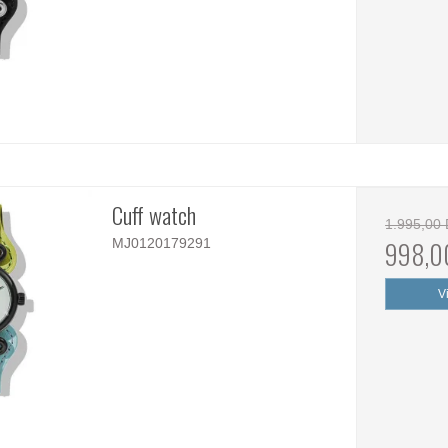
Cuff watch
1.995,00
MJ0120179291
998,0
V