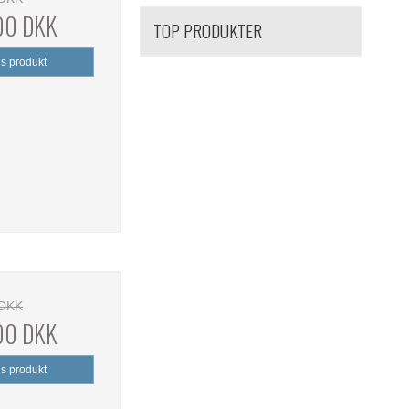
,00 DKK
TOP PRODUKTER
is produkt
 DKK
,00 DKK
is produkt