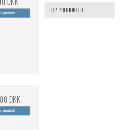
,00 DKK
TOP PRODUKTER
is produkt
,00 DKK
is produkt