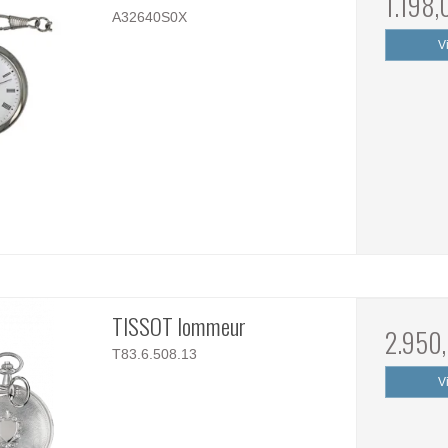
1.198
A32640S0X
V
TISSOT lommeur
2.950
T83.6.508.13
V