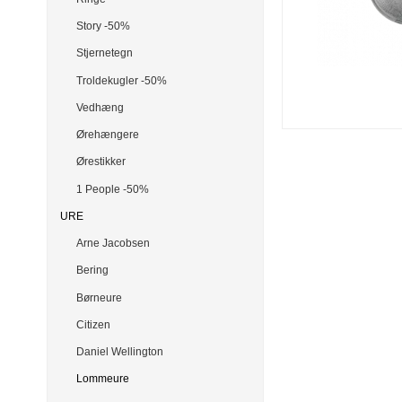
Story -50%
Stjernetegn
Troldekugler -50%
Vedhæng
Ørehængere
Ørestikker
1 People -50%
URE
Arne Jacobsen
Bering
Børneure
Citizen
Daniel Wellington
Lommeure