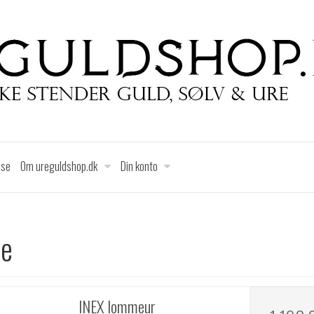
lse
Om ureguldshop.dk
Din konto
e
INEX lommeur