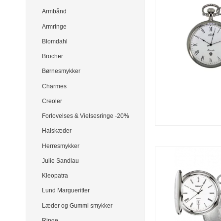
Armbånd
Armringe
Blomdahl
Brocher
Børnesmykker
Charmes
Creoler
Forlovelses & Vielsesringe -20%
Halskæder
Herresmykker
Julie Sandlau
Kleopatra
Lund Margueritter
Læder og Gummi smykker
Ringe