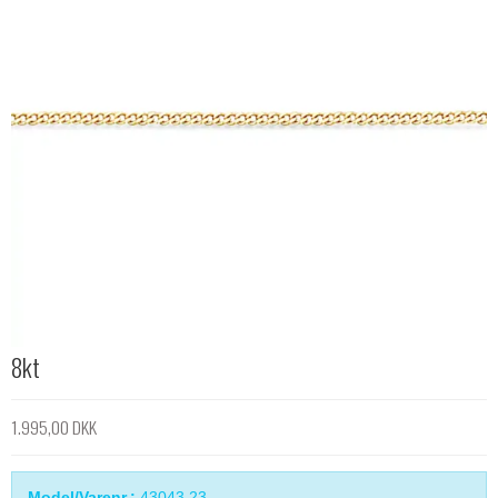
8kt
1.995,00 DKK
Model/Varenr.:
43043,23